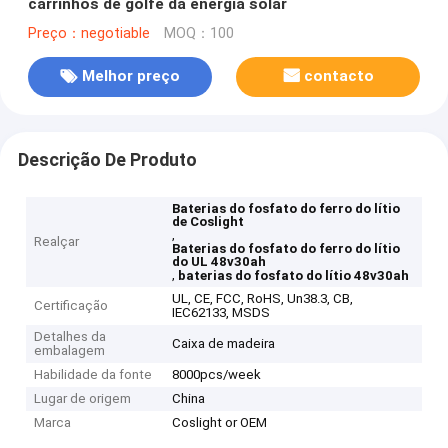
carrinhos de golfe da energia solar
Preço：negotiable
MOQ：100
Melhor preço
contacto
Descrição De Produto
Baterias do fosfato do ferro do lítio
de Coslight
,
Realçar
Baterias do fosfato do ferro do lítio
do UL 48v30ah
,
baterias do fosfato do lítio 48v30ah
UL, CE, FCC, RoHS, Un38.3, CB,
Certificação
IEC62133, MSDS
Detalhes da
Caixa de madeira
embalagem
Habilidade da fonte
8000pcs/week
Lugar de origem
China
Marca
Coslight or OEM