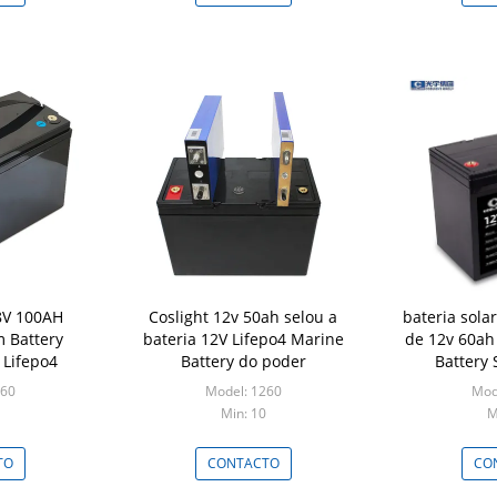
.8V 100AH
Coslight 12v 50ah selou a
bateria solar
m Battery
bateria 12V Lifepo4 Marine
de 12v 60ah
 Lifepo4
Battery do poder
Battery
260
Model: 1260
Mod
Min: 10
M
TO
CONTACTO
CO