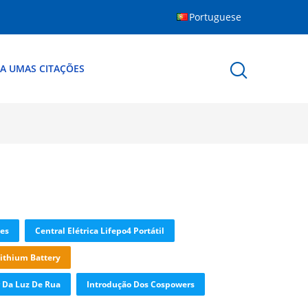
Portuguese
A UMAS CITAÇÕES
ões
Central Elétrica Lifepo4 Portátil
ithium Battery
r Da Luz De Rua
Introdução Dos Cospowers