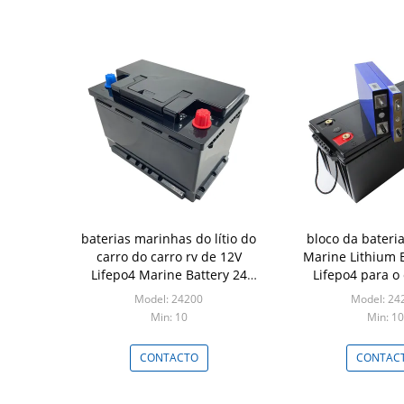
baterias marinhas do lítio do
bloco da bateri
carro do carro rv de 12V
Marine Lithium B
Lifepo4 Marine Battery 24
Lifepo4 para o
volts
Yachat do
Model: 24200
Model: 24
Min: 10
Min: 10
CONTACTO
CONTAC