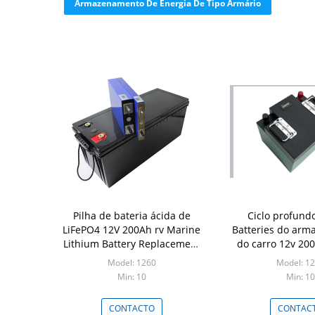
Armazenamento De Energia De Tipo Armário
Pilha de bateria ácida de
Ciclo profund
LiFePO4 12V 200Ah rv Marine
Batteries do ar
Lithium Battery Replacement
do carro 12v 20
Lead
Battery Li
Model: 1260
Model: 1
Min: 10
Min: 10
CONTACTO
CONTAC