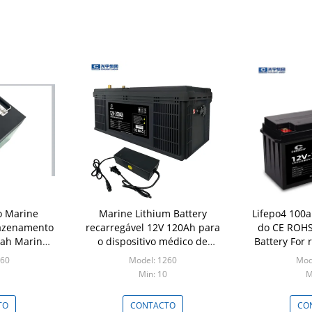
o Marine
Marine Lithium Battery
Lifepo4 100a
mazenamento
recarregável 12V 120Ah para
do CE ROHS
0ah Marine
o dispositivo médico de
Battery For r
FePO4
sistemas solares
260
Model: 1260
Mod
Min: 10
M
TO
CONTACTO
CO