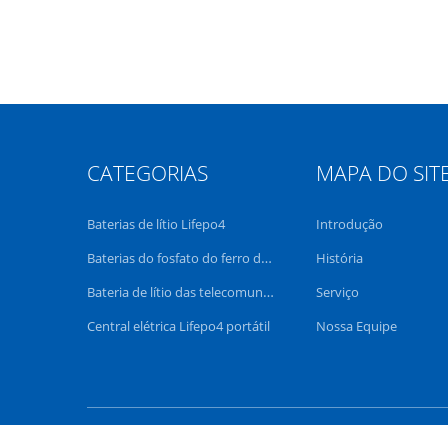
CATEGORIAS
MAPA DO SIT
Baterias de lítio Lifepo4
Introdução
Baterias do fosfato do ferro do lítio
História
Bateria de lítio das telecomunicações
Serviço
Central elétrica Lifepo4 portátil
Nossa Equipe