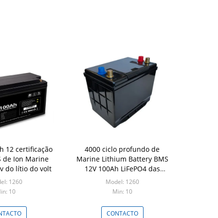
h 12 certificação
4000 ciclo profundo de
 de Ion Marine
Marine Lithium Battery BMS
v do lítio do volt
12V 100Ah LiFePO4 das
épocas
el: 1260
Model: 1260
in: 10
Min: 10
NTACTO
CONTACTO