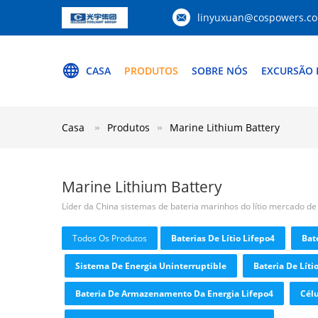
linyuxuan@cospowers.c
CASA
PRODUTOS
SOBRE NÓS
EXCURSÃO 
Casa
Produtos
Marine Lithium Battery
Marine Lithium Battery
Líder da China sistemas de bateria marinhos do lítio mercado de
Todos Os Produtos
Baterias De Lítio Lifepo4
Bat
Sistema De Energia Uninterruptible
Bateria De Líti
Bateria De Armazenamento Da Energia Lifepo4
Célu