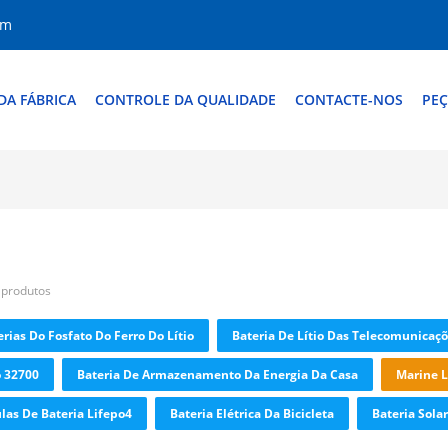
om
DA FÁBRICA
CONTROLE DA QUALIDADE
CONTACTE-NOS
PEÇ
 produtos
erias Do Fosfato Do Ferro Do Lítio
Bateria De Lítio Das Telecomunicaç
o 32700
Bateria De Armazenamento Da Energia Da Casa
Marine L
las De Bateria Lifepo4
Bateria Elétrica Da Bicicleta
Bateria Sola