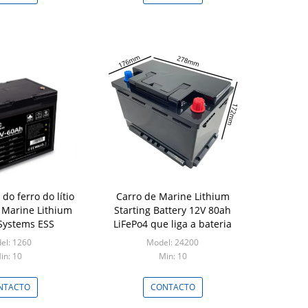
 do ferro do lítio
Carro de Marine Lithium
 Marine Lithium
Starting Battery 12V 80ah
 Systems ESS
LiFePo4 que liga a bateria
el: 1260
Model: 24200
in: 10
Min: 10
NTACTO
CONTACTO