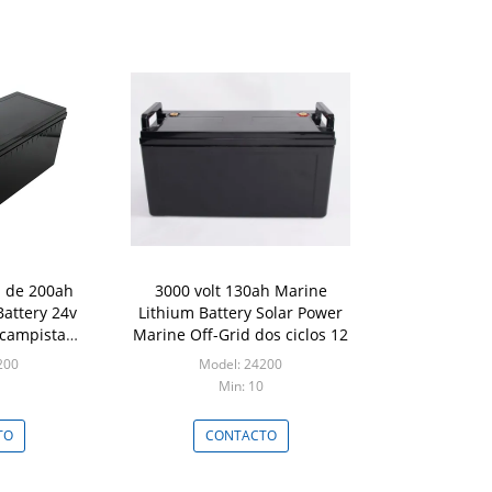
a de 200ah
3000 volt 130ah Marine
attery 24v
Lithium Battery Solar Power
 campista
Marine Off-Grid dos ciclos 12
 rv
200
Model: 24200
Min: 10
TO
CONTACTO