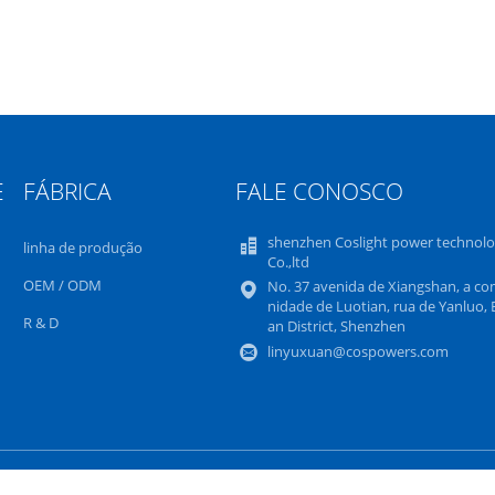
E
FÁBRICA
FALE CONOSCO
shenzhen Coslight power technol
linha de produção
Co.,ltd
OEM / ODM
No. 37 avenida de Xiangshan, a c
nidade de Luotian, rua de Yanluo,
R & D
an District, Shenzhen
linyuxuan@cospowers.com