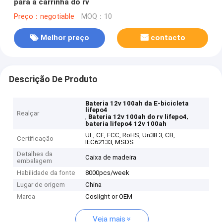
para a carrinha do rv
Preço：negotiable
MOQ：10
Melhor preço
contacto
Descrição De Produto
Bateria 12v 100ah da E-bicicleta
lifepo4
Realçar
,
,
Bateria 12v 100ah do rv lifepo4
bateria lifepo4 12v 100ah
UL, CE, FCC, RoHS, Un38.3, CB,
Certificação
IEC62133, MSDS
Detalhes da
Caixa de madeira
embalagem
Habilidade da fonte
8000pcs/week
Lugar de origem
China
Marca
Coslight or OEM
Veja mais