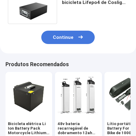
bicicleta Lifepo4 de Coslight
para a carrinha do rv
Continue
Produtos Recomendados
Bicicleta elétrica Li
48v bateria
Lítio portátil I
Ion Battery Pack
recarregável de
Battery For El
Motorcycle Lithium
dobramento 12ah
Bike de 1000w