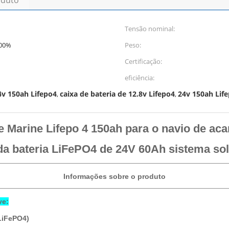
oduto
Tensão nominal:
100%
Peso:
Certificação:
eficiência:
4v 150ah Lifepo4
caixa de bateria de 12.8v Lifepo4
24v 150ah Lif
,
,
de Marine Lifepo 4 150ah para o navio de a
da bateria LiFePO4 de 24V 60Ah sistema sol
Informações sobre o produto
ve:
(LiFePO4)