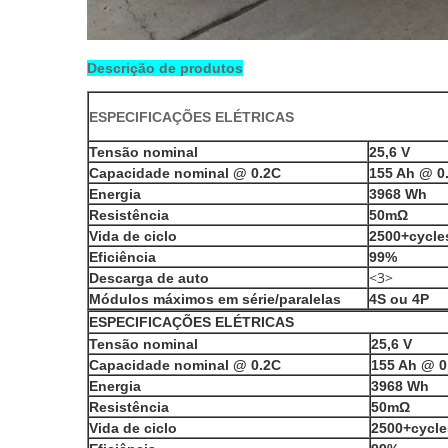
Descrição de produtos
ESPECIFICAÇÕES ELÉTRICAS
Tensão nominal
25,6 V
Capacidade nominal @ 0.2C
155 Ah @ 0
Energia
3968 Wh
Resistência
50mΩ
Vida de ciclo
2500+cycl
Eficiência
99%
<3>
Descarga de auto
Módulos máximos em série/paralelas
4S ou 4P
ESPECIFICAÇÕES ELÉTRICAS
Tensão nominal
25,6 V
Capacidade nominal @ 0.2C
155 Ah @ 0
Energia
3968 Wh
Resistência
50mΩ
Vida de ciclo
2500+cycl