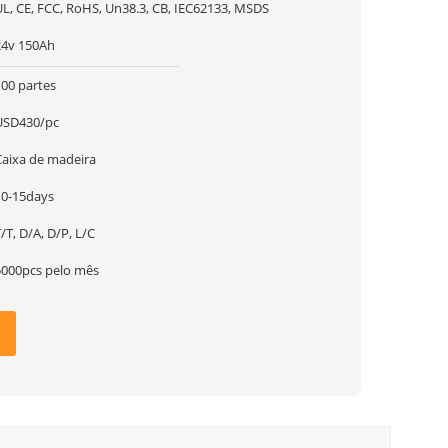
UL, CE, FCC, RoHS, Un38.3, CB, IEC62133, MSDS
24v 150Ah
100 partes
USD430/pc
Caixa de madeira
10-15days
/T, D/A, D/P, L/C
5000pcs pelo mês