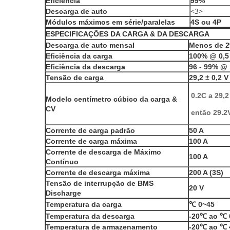
Eficiência
99%
<3>
Descarga de auto
Módulos máximos em série/paralelas
4S ou 4P
ESPECIFICAÇÕES DA CARGA & DA DESCARGA
Descarga de auto mensal
Menos de 
Eficiência da carga
100% @ 0,5
Eficiência da descarga
96 - 99% @ 
Tensão de carga
29,2 ± 0,2 V
0.2C a 29,2
Modelo centímetro cúbico da carga &
CV
então 29.2
Corrente de carga padrão
50 A
Corrente de carga máxima
100 A
Corrente de descarga de Máximo
100 A
Contínuo
Corrente de descarga máxima
200 A (3S)
Tensão de interrupção de BMS
20 V
Discharge
Temperatura da carga
℃ 0~45
Temperatura da descarga
-20℃ ao ℃ 
Temperatura de armazenamento
-20℃ ao ℃ 