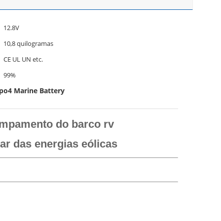
12.8V
10,8 quilogramas
CE UL UN etc.
99%
epo4 Marine Battery
campamento do barco rv
ar das energias eólicas