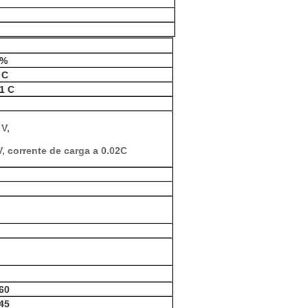
2%
 C
1 C
 V,
V, corrente de carga a 0.02C
60
45