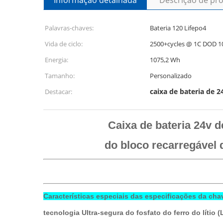
Informação detalhada
Descrição de pr
Palavras-chaves:
Bateria 120 Lifepo4
Vida de ciclo:
2500+cycles @ 1C DOD 
Energia:
1075,2 Wh
Tamanho:
Personalizado
caixa de bateria de 2
Destacar:
Caixa de bateria 24v 
do bloco recarregável 
Características especiais das especificações da cha
tecnologia Ultra-segura do fosfato do ferro do lítio 