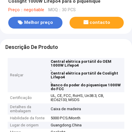
Coslight 1000W Lifepo4 para o piquenique
Preço：negotiable
MOQ：30 PCS
Melhor preço
contacto
Descrição De Produto
Central elétrica portátil do OEM
1000W Lifepo4
,
Central elétrica portátil de Coslight
Realçar
Lifepo4
,
Banco do poder do piquenique 1000W
do FCC
UL, CE, FCC, RoHS, Un38.3, CB,
Certificação
IEC62133, MSDS
Detalhes da
Caixa de madeira
embalagem
Habilidade da fonte
5000 PCS/Month
Lugar de origem
Guangdong.China