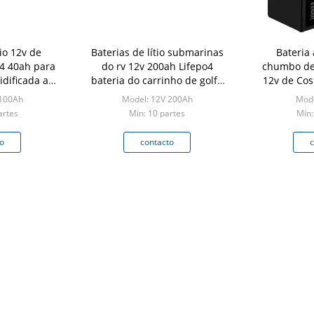
tio 12v de
Baterias de lítio submarinas
Bateria 
4 40ah para
do rv 12v 200ah Lifepo4
chumbo de 
idificada ao
bateria do carrinho de golfe
12v de Cos
bo
de 12 volts
aparelhos 
 100Ah
Model: 12V 200Ah
Mode
artes
Min: 10 partes
Min:
o
contacto
c