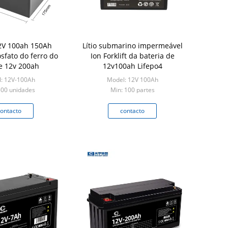
2V 100ah 150Ah
Lítio submarino impermeável
sfato do ferro do
Ion Forklift da bateria de
de 12v 200ah
12v100ah Lifepo4
: 12V-100Ah
Model: 12V 100Ah
500 unidades
Min: 100 partes
ontacto
contacto