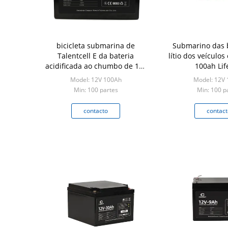
bicicleta submarina de
Submarino das 
Talentcell E da bateria
lítio dos veículos
acidificada ao chumbo de 12v
100ah Li
100ah
Model: 12V 100Ah
Model: 12V
Min: 100 partes
Min: 100 p
contacto
contact