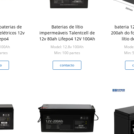
baterias de
Baterias de lítio
bateria 1
 elétricos 12v
impermeáveis Talentcell de
200ah do fo
fepo4
12v 80ah Lifepo4 12V 100Ah
lítio 
 100Ah
Model: 12.8v 100Ah
Model
artes
Min: 100 partes
Min: 
o
contacto
c