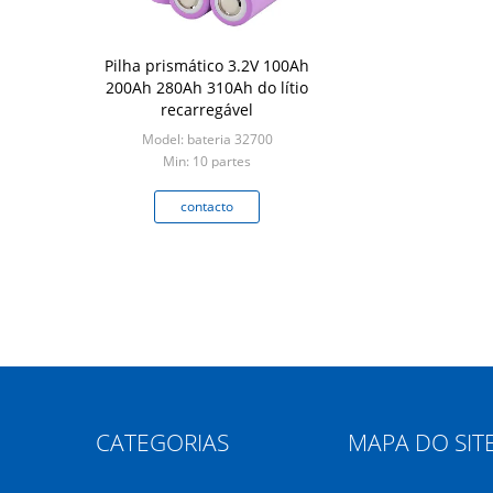
Pilha prismático 3.2V 100Ah
200Ah 280Ah 310Ah do lítio
recarregável
Model: bateria 32700
Min: 10 partes
contacto
CATEGORIAS
MAPA DO SIT