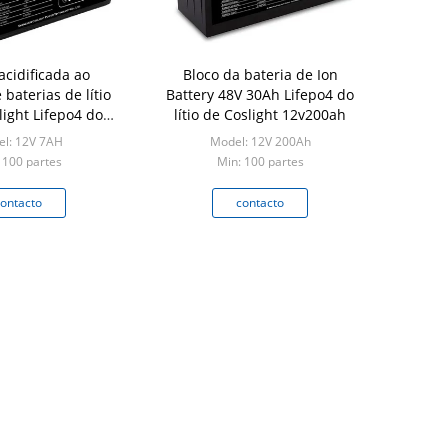
acidificada ao
Bloco da bateria de Ion
baterias de lítio
Battery 48V 30Ah Lifepo4 do
light Lifepo4 dos
lítio de Coslight 12v200ah
eletrodomésticos
l: 12V 7AH
Model: 12V 200Ah
7ah
 100 partes
Min: 100 partes
ontacto
contacto