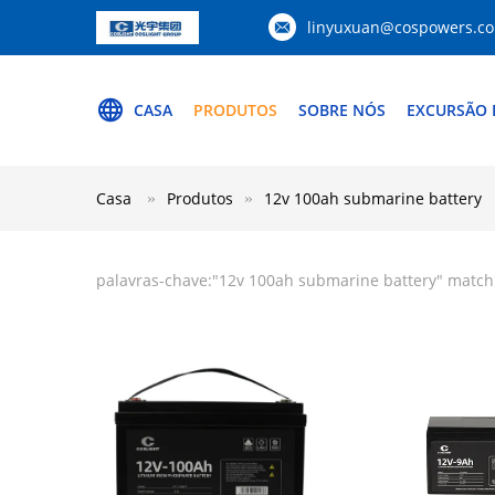
linyuxuan@cospowers.c
CASA
PRODUTOS
SOBRE NÓS
EXCURSÃO 
Casa
Produtos
12v 100ah submarine battery
palavras-chave:"
12v 100ah submarine battery
" match